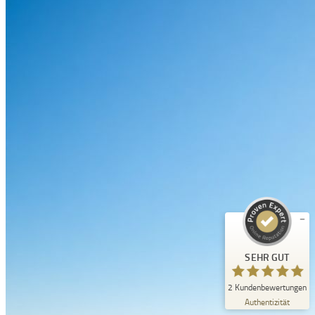
Kundenbewertungen und Erfahrungen zu
Unna Regional
SEHR GUT
%
100
Empfehlungen auf
ProvenExpert.com
5,00
/
5,00
2
Bewertungen auf ProvenExpert.com
SEHR GUT
Erfahren Sie mehr über dieses Bewertungssiegel
2
Kundenbewertungen
Profil ansehen
10.10.2024
Authentizität