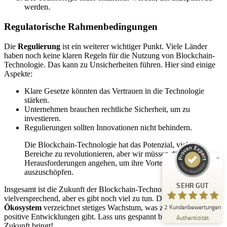
werden.
Regulatorische Rahmenbedingungen
Die
Regulierung
ist ein weiterer wichtiger Punkt. Viele Länder
haben noch keine klaren Regeln für die Nutzung von Blockchain-
Technologie. Das kann zu Unsicherheiten führen. Hier sind einige
Aspekte:
Kundenbewertungen und Erfahrungen zu
Klare Gesetze könnten das Vertrauen in die Technologie
Unna Regional
stärken.
Unternehmen brauchen rechtliche Sicherheit, um zu
SEHR GUT
investieren.
%
100
Regulierungen sollten Innovationen nicht behindern.
Empfehlungen auf
ProvenExpert.com
5,00
/
5,00
Die Blockchain-Technologie hat das Potenzial, viele
Bereiche zu revolutionieren, aber wir müssen die
Herausforderungen angehen, um ihre Vorteile voll
2
auszuschöpfen.
Bewertungen auf ProvenExpert.com
SEHR GUT
Insgesamt ist die Zukunft der Blockchain-Technologie
vielversprechend, aber es gibt noch viel zu tun. Die
TON-
Erfahren Sie mehr über dieses Bewertungssiegel
2
Kundenbewertungen
Ökosystem
verzeichnet stetiges Wachstum, was zeigt, dass es auch
Profil ansehen
10.10.2024
positive Entwicklungen gibt. Lass uns gespannt bleiben, was die
Authentizität
Zukunft bringt!