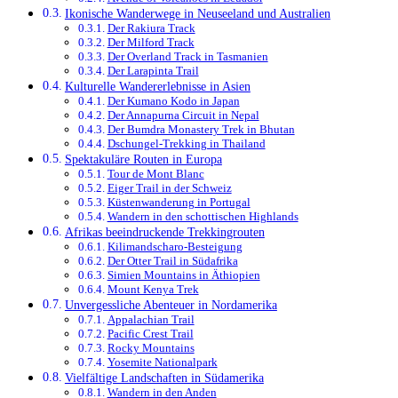
Ikonische Wanderwege in Neuseeland und Australien
Der Rakiura Track
Der Milford Track
Der Overland Track in Tasmanien
Der Larapinta Trail
Kulturelle Wandererlebnisse in Asien
Der Kumano Kodo in Japan
Der Annapurna Circuit in Nepal
Der Bumdra Monastery Trek in Bhutan
Dschungel-Trekking in Thailand
Spektakuläre Routen in Europa
Tour de Mont Blanc
Eiger Trail in der Schweiz
Küstenwanderung in Portugal
Wandern in den schottischen Highlands
Afrikas beeindruckende Trekkingrouten
Kilimandscharo-Besteigung
Der Otter Trail in Südafrika
Simien Mountains in Äthiopien
Mount Kenya Trek
Unvergessliche Abenteuer in Nordamerika
Appalachian Trail
Pacific Crest Trail
Rocky Mountains
Yosemite Nationalpark
Vielfältige Landschaften in Südamerika
Wandern in den Anden