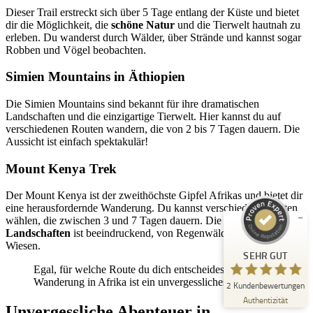
Dieser Trail erstreckt sich über 5 Tage entlang der Küste und bietet
dir die Möglichkeit, die
schöne Natur
und die Tierwelt hautnah zu
erleben. Du wanderst durch Wälder, über Strände und kannst sogar
Robben und Vögel beobachten.
Simien Mountains in Äthiopien
Die Simien Mountains sind bekannt für ihre dramatischen
Landschaften und die einzigartige Tierwelt. Hier kannst du auf
Kundenbewertungen und Erfahrungen zu
verschiedenen Routen wandern, die von 2 bis 7 Tagen dauern. Die
Unna Regional
Aussicht ist einfach spektakulär!
SEHR GUT
%
100
Mount Kenya Trek
Empfehlungen auf
ProvenExpert.com
Der Mount Kenya ist der zweithöchste Gipfel Afrikas und bietet dir
5,00
/
5,00
eine herausfordernde Wanderung. Du kannst verschiedene Routen
wählen, die zwischen 3 und 7 Tagen dauern. Die
Vielfalt der
2
Landschaften
ist beeindruckend, von Regenwäldern bis zu alpinen
Wiesen.
Bewertungen auf ProvenExpert.com
SEHR GUT
Egal, für welche Route du dich entscheidest, jede
Erfahren Sie mehr über dieses Bewertungssiegel
Wanderung in Afrika ist ein unvergessliches Erlebnis!
2
Kundenbewertungen
Profil ansehen
10.10.2024
Authentizität
Unvergessliche Abenteuer in