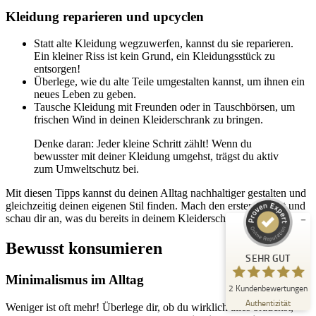
Kleidung reparieren und upcyclen
Statt alte Kleidung wegzuwerfen, kannst du sie reparieren.
Ein kleiner Riss ist kein Grund, ein Kleidungsstück zu
entsorgen!
Überlege, wie du alte Teile umgestalten kannst, um ihnen ein
neues Leben zu geben.
Tausche Kleidung mit Freunden oder in Tauschbörsen, um
frischen Wind in deinen Kleiderschrank zu bringen.
Kundenbewertungen und Erfahrungen zu
Unna Regional
Denke daran: Jeder kleine Schritt zählt! Wenn du
bewusster mit deiner Kleidung umgehst, trägst du aktiv
SEHR GUT
%
100
zum Umweltschutz bei.
Empfehlungen auf
Mit diesen Tipps kannst du deinen Alltag nachhaltiger gestalten und
ProvenExpert.com
5,00
/
5,00
gleichzeitig deinen eigenen Stil finden. Mach den ersten Schritt und
schau dir an, was du bereits in deinem Kleiderschrank hast!
2
Bewusst konsumieren
Bewertungen auf ProvenExpert.com
SEHR GUT
Minimalismus im Alltag
Erfahren Sie mehr über dieses Bewertungssiegel
2
Kundenbewertungen
Profil ansehen
10.10.2024
Authentizität
Weniger ist oft mehr! Überlege dir, ob du wirklich alles brauchst,